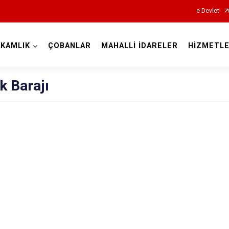
e-Devlet
KAMLIK
ÇOBANLAR
MAHALLİ İDARELER
HİZMETLE
Afyonkarahisar
k Barajı
Başmakçı
Bayat
Bolvadin
Çay
Çobanlar