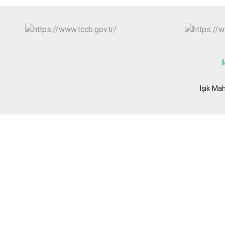
İ
Işık Ma