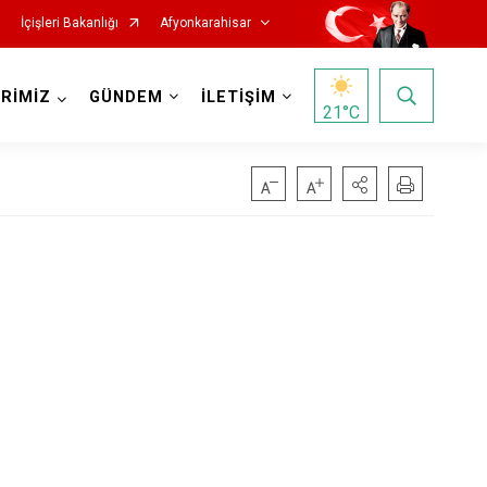
İçişleri Bakanlığı
Afyonkarahisar
RİMİZ
GÜNDEM
İLETİŞİM
21
°C
Hocalar
İhsaniye
İscehisar
Kızılören
Sandıklı