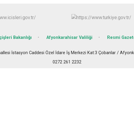
Dazkırı
Dinar
Emirdağ
Evciler
çişleri Bakanlığı
Afyonkarahisar Valiliği
Resmi Gazet
hallesi İstasyon Caddesi Özel İdare İş Merkezi Kat:3 Çobanlar / Afyonk
0272 261 2232