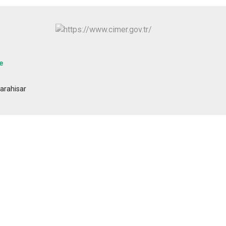
Şuhut
Sultandağı
Sinanpaşa
e
arahisar